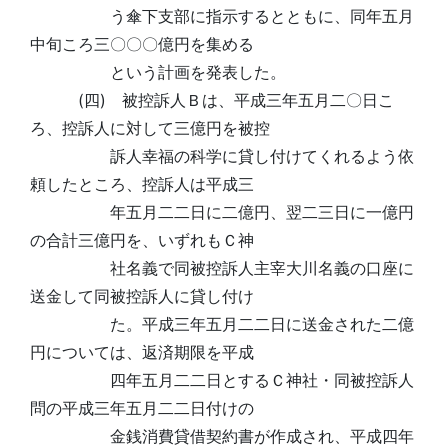
う傘下支部に指示するとともに、同年五月
中旬ころ三〇〇〇億円を集める
という計画を発表した。
(四) 被控訴人Ｂは、平成三年五月二〇日こ
ろ、控訴人に対して三億円を被控
訴人幸福の科学に貸し付けてくれるよう依
頼したところ、控訴人は平成三
年五月二二日に二億円、翌二三日に一億円
の合計三億円を、いずれもＣ神
社名義で同被控訴人主宰大川名義の口座に
送金して同被控訴人に貸し付け
た。平成三年五月二二日に送金された二億
円については、返済期限を平成
四年五月二二日とするＣ神社・同被控訴人
問の平成三年五月二二日付けの
金銭消費貸借契約書が作成され、平成四年