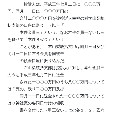
控訴人は、平成三年七月二日に一〇〇〇万
円、同月一一日に一〇〇〇万円の
合計二〇〇〇万円を被控訴人幸福の科学山梨統
括支部の口座に送金し（以下「
本件金員三」という。なお本件金員一ないし三
を併せて「本件各献金」という
ことがある）、右山梨統括支部は同月三日及び
同月一二日に右各金員を同被告
の預金口座に振り込んだ。
右山梨統括支部は控訴人に対し、本件金員三
のうち平成三年七月二日に送金
された一〇〇〇万円のうち八〇〇万円について
はＥ宛の、残り二〇〇万円及び
同月一一日に送金された一〇〇〇万円について
はＣ神社宛の各同日付けの領収
書を交付した（甲三ないし七の各１、２、乙六