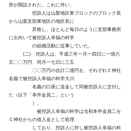
所が開設された。これに伴い、
控訴人は山梨地区東ブロックのブロック長
から山梨支部東地区の地区長に
昇格し、ほとんど毎日のように支部事務所
に出向いて被控訴人幸福の科学
の組織活動に従事していた。
(二) 控訴人は、平成三年一月一四日に一億六
五〇〇万円、同月一七日に三五
〇〇万円の合計二億円を、それぞれＣ神社
名義で被控訴人幸福の科学大川
名義の口座に送金して同被控訴人に交付し
た（以下「本件金員二」という
）。
被控訴人幸福の科学は当初本件金員二を
Ｃ神社からの借入金として処理
しており、控訴人に対し被控訴人幸福の科