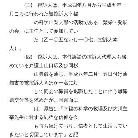
(三) 控訴人は、平成四年八月から平成五年一
月ころに行われた被控訴人幸福
の科学山梨支部の活動である「繁栄・発展
の会」に主任として参加してい
た（乙一〇五ないし一〇七、控訴人本
人）。
(四) 控訴人は、本件訴訟の控訴人代理人も務
めている弁護士山口広及び同杉
山典彦を通じ、平成八年二月一五日付け通
知書で被控訴人Ａほか一名に対
して同会の職員を退職したことに伴う離職
票交付等を求めたが、同書面に
は、原告は「幸福の科学の教理及び大川主
宰先生に対する純粋な信仰を今
も持ち続けており、信者として生活してい
きたいと切望しています」と記