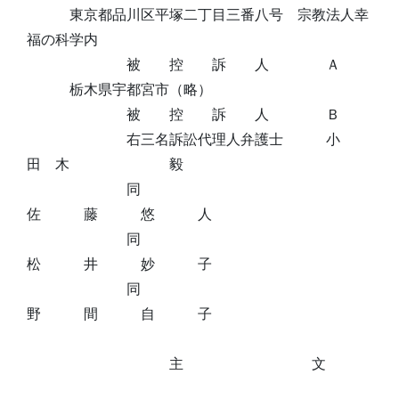
東京都品川区平塚二丁目三番八号 宗教法人幸
福の科学内
被 控 訴 人 Ａ
栃木県宇都宮市（略）
被 控 訴 人 Ｂ
右三名訴訟代理人弁護士 小
田 木 毅
同
佐 藤 悠 人
同
松 井 妙 子
同
野 間 自 子
主 文