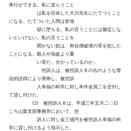
孝行ができる。私に逆らうこと
は私を任命した大川先生にたてつくこと
になる。たてついた人間は皆地
獄に堕ちる。私の言うことには服従しな
いといけない。私の言うことを
聞かない奴は、和合僧破壊の罪を犯した
ことになる。殺人や強盗より重
い罪だ。分かっているのか」
控訴人は、被控訴人Ｂの右のような脅
迫的説得により畏怖し、被控訴
人幸福の科学に対し本件金員二を交付し
て貸し付けた。
(2) 被控訴人Ｂは、平成三年五月二〇日
ころ山梨支部事務所において、控
訴人に対し金三億円を被控訴人幸福の科
学に貸し付けるよう指示した。