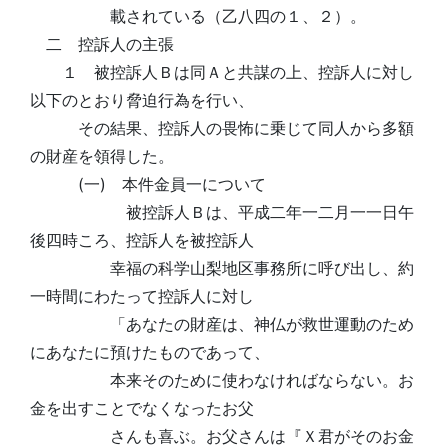
載されている（乙八四の１、２）。
二 控訴人の主張
１ 被控訴人Ｂは同Ａと共謀の上、控訴人に対し
以下のとおり脅迫行為を行い、
その結果、控訴人の畏怖に乗じて同人から多額
の財産を領得した。
(一) 本件金員一について
被控訴人Ｂは、平成二年一二月一一日午
後四時ころ、控訴人を被控訴人
幸福の科学山梨地区事務所に呼び出し、約
一時間にわたって控訴人に対し
「あなたの財産は、神仏が救世運動のため
にあなたに預けたものであって、
本来そのために使わなければならない。お
金を出すことでなくなったお父
さんも喜ぶ。お父さんは『Ｘ君がそのお金