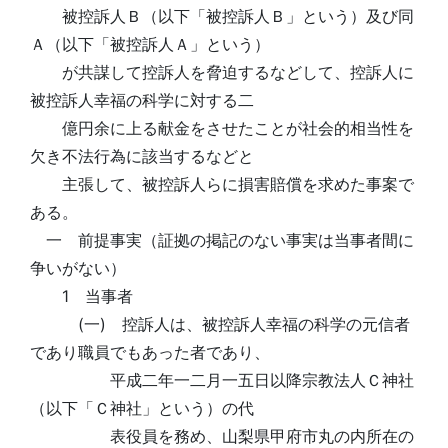
被控訴人Ｂ（以下「被控訴人Ｂ」という）及び同
Ａ（以下「被控訴人Ａ」という）
が共謀して控訴人を脅迫するなどして、控訴人に
被控訴人幸福の科学に対する二
億円余に上る献金をさせたことが社会的相当性を
欠き不法行為に該当するなどと
主張して、被控訴人らに損害賠償を求めた事案で
ある。
一 前提事実（証拠の掲記のない事実は当事者間に
争いがない）
1 当事者
(一) 控訴人は、被控訴人幸福の科学の元信者
であり職員でもあった者であり、
平成二年一二月一五日以降宗教法人Ｃ神社
（以下「Ｃ神社」という）の代
表役員を務め、山梨県甲府市丸の内所在の