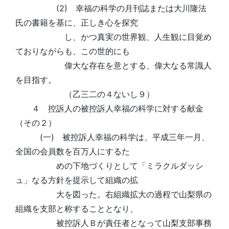
(2) 幸福の科学の月刊誌または大川隆法
氏の書籍を基に、正しき心を探究
し、かつ真実の世界観、人生観に目覚め
ておりながらも、この世的にも
偉大な存在を意とする、偉大なる常識人
を目指す。
（乙三二の４ないし９）
４ 控訴人の被控訴人幸福の科学に対する献金
（その２）
(一) 被控訴人幸福の科学は、平成三年一月、
全国の会員数を百万人にするた
めの下地づくりとして「ミラクルダッシ
ュ」なる方針を提示して組織の拡
大を図った。右組織拡大の過程で山梨県の
組織を支部と称することとなり、
被控訴人Ｂが責任者となって山梨支部事務