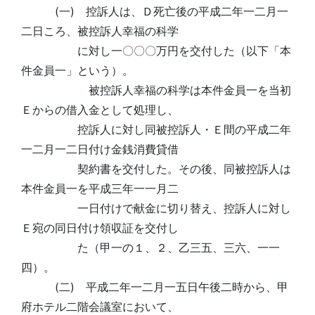
(一) 控訴人は、Ｄ死亡後の平成二年一二月一
二日ころ、被控訴人幸福の科学
に対し一〇〇〇万円を交付した（以下「本
件金員一」という）。
被控訴人幸福の科学は本件金員一を当初
Ｅからの借入金として処理し、
控訴人に対し同被控訴人・Ｅ間の平成二年
一二月一二日付け金銭消費貸借
契約書を交付した。その後、同被控訴人は
本件金員一を平成三年一一月二
一日付けで献金に切り替え、控訴人に対し
Ｅ宛の同日付け領収証を交付し
た（甲一の１、２、乙三五、三六、一一
四）。
(二) 平成二年一二月一五日午後二時から、甲
府ホテル二階会議室において、