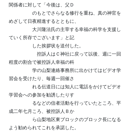
関係者に対して「今後は、父Ｄ
のもとでさらなる修行を重ね、真の神官を
めざして日夜精進するとともに、
大川隆法氏の主宰する幸福の科学を支援し
ていく所存でございます」と記
した挨拶状を送付した。
控訴人はＣ神社に戻って以後、週に一回
程度の割合で被控訴人幸福の科
学の山梨連絡事務所に出かけてはビデオ学
習会を受けたり、毎週一回催さ
れる伝道日には知人に電話をかけてビデオ
学習会への参加を勧誘したりす
るなどの信者活動を行っていたところ、平
成二年七月ころ、被控訴人Ｂか
ら山梨地区東ブロックのブロック長になる
よう勧められてこれを承諾した。