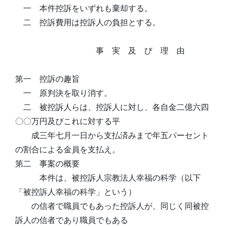
一 本件控訴をいずれも棄却する。
二 控訴費用は控訴人の負担とする。
事 実 及 び 理 由
第一 控訴の趣旨
一 原判決を取り消す。
二 被控訴人らは、控訴人に対し、各自金二億六四
〇〇万円及びこれに対する平
成三年七月一日から支払済みまで年五パーセント
の割合による金員を支払え。
第二 事案の概要
本件は、被控訴人宗教法人幸福の科学（以下
「被控訴人幸福の科学」という）
の信者で職員でもあった控訴人が、同じく同被控
訴人の信者であり職員でもある