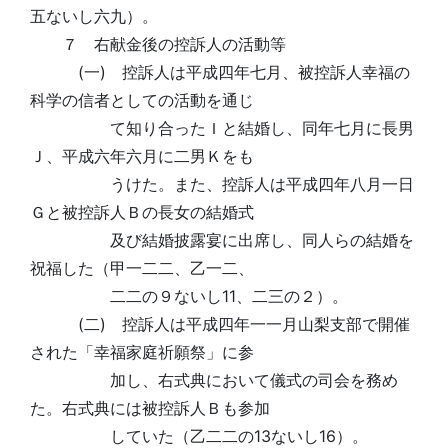
五ないし六九）。
７ 右献金後の控訴人の活動等
(一) 控訴人は平成四年七月、被控訴人幸福の
科学の信者としての活動を通じ
て知り合ったＩと結婚し、同年七月に長男
Ｊ、平成六年六月に二男Ｋをも
うけた。また、控訴人は平成四年八月一日
Ｇと被控訴人Ｂの長女の結婚式
及び結婚披露宴に出席し、同人らの結婚を
祝福した（甲一二二、乙一二、
二二の９ないし11、二三の２）。
(二) 控訴人は平成四年一一月山梨支部で開催
された「幸福家庭祈願祭」に参
加し、右式典において儀式の司会を務め
た。右式典には被控訴人Ｂも参加
していた（乙二二の13ないし16）。