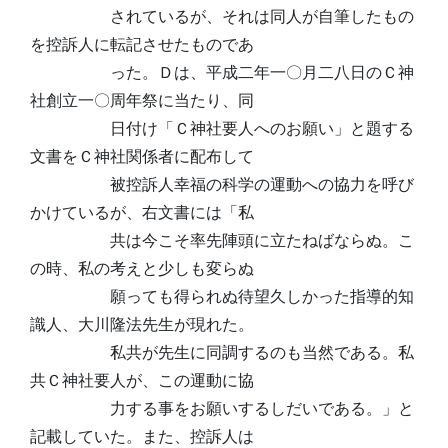
されているが、それは同人が自筆したもの
を控訴人に転記させたものであ
った。Ｄは、平成二年一〇月二八日のＣ神
社創立一〇周年祭に当たり、同
日付け「Ｃ神社要人へのお願い」と題する
文書をＣ神社関係者に配布して
被控訴人幸福の科学の運動への協力を呼び
かけているが、右文書には「私
共は今こそ率先陣頭に立たねばならぬ。こ
の時、私の考えと少しも変らぬ
願っても得られぬ待望久しかった指導的知
識人、大川隆法先生が現れた。
私共が先生に同調するのも当然である。私
共Ｃ神社要人が、この運動に協
力する事をお願いするしだいである。」と
記載していた。また、控訴人は