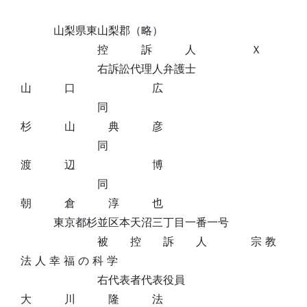
山梨県東山梨郡（略）
控 訴 人 Ｘ
右訴訟代理人弁護士
山 口 広
同
杉 山 典 彦
同
渡 辺 博
同
朝 倉 淳 也
東京都杉並区本天沼三丁目一番一号
被 控 訴 人 宗 教
法 人 幸 福 の 科 学
右代表者代表役員
大 川 隆 法