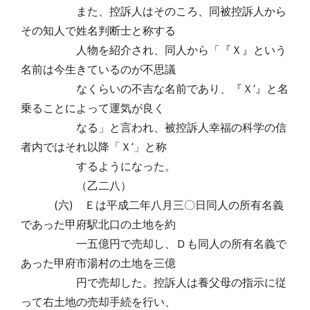
また、控訴人はそのころ、同被控訴人から
その知人で姓名判断士と称する
人物を紹介され、同人から「『Ｘ』という
名前は今生きているのが不思議
なくらいの不吉な名前であり、『Ｘ’』と名
乗ることによって運気が良く
なる」と言われ、被控訴人幸福の科学の信
者内ではそれ以降「Ｘ’」と称
するようになった。
（乙二八）
(六) Ｅは平成二年八月三〇日同人の所有名義
であった甲府駅北口の土地を約
一五億円で売却し、Ｄも同人の所有名義で
あった甲府市湯村の土地を三億
円で売却した。控訴人は養父母の指示に従
って右土地の売却手続を行い、