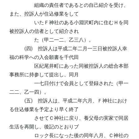
組織の責任者であるとの自己紹介を受け、
また、控訴人が住込修業をして
いたＦ神社のある小淵沢町内に住むＨを同
被控訴人の信者として紹介され
た（甲二一二、乙三八）。
(四) 控訴人は平成二年二月一三日被控訴人幸
福の科学への入会願書を千代田
区紀尾井町にあった同被控訴人の総合本部
事務所に持参して提出し、同月
一七日付けで会員として登録された（甲一
二二、乙一四）。
(五) 控訴人は、平成二年六月、Ｆ神社におけ
る住込修業を予定より早く終了
させてＣ神社に戻り、養父母の実家で同居
生活を再開し、後記のとおりブ
ロック長になった後の同年八月、Ｃ神社の