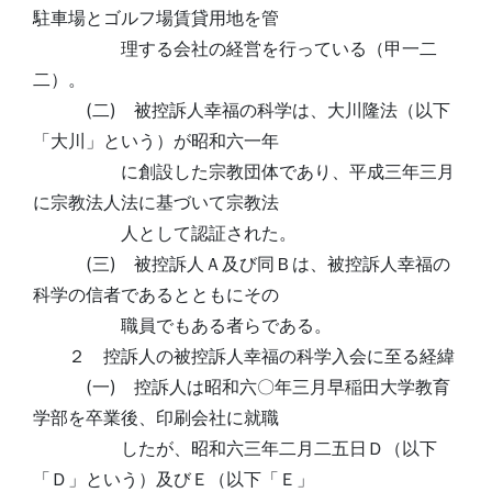
駐車場とゴルフ場賃貸用地を管
理する会社の経営を行っている（甲一二
二）。
(二) 被控訴人幸福の科学は、大川隆法（以下
「大川」という）が昭和六一年
に創設した宗教団体であり、平成三年三月
に宗教法人法に基づいて宗教法
人として認証された。
(三) 被控訴人Ａ及び同Ｂは、被控訴人幸福の
科学の信者であるとともにその
職員でもある者らである。
２ 控訴人の被控訴人幸福の科学入会に至る経緯
(一) 控訴人は昭和六〇年三月早稲田大学教育
学部を卒業後、印刷会社に就職
したが、昭和六三年二月二五日Ｄ（以下
「Ｄ」という）及びＥ（以下「Ｅ」