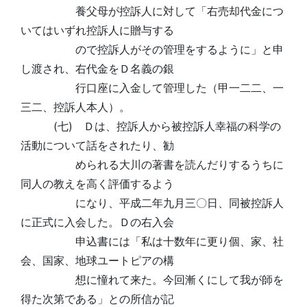
養父母が控訴人に対して「右売却代金につ
いてはいずれ控訴人に贈与する
ので控訴人がその管理をするように」と申
し渡され、右代金をＤ名義の銀
行口座に入金して管理した（甲一二二、一
三二、控訴人本人）。
(七) Ｄは、控訴人から被控訴人幸福の科学の
活動について話をされたり、勧
められる大川の著書を読んだりするうちに
同人の教えを高く評価するよう
になり、平成二年九月三〇日、同被控訴人
に正式に入会した。Ｄの右入会
申込書には「私は十数年に更り個、家、社
会、国家、地球ユートピアの構
想に憧れて来た。今回漸くにして我が師を
得た次第である」との所信が記