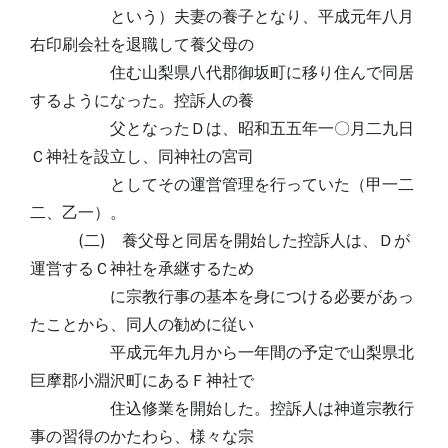
という）夫妻の養子となり、平成元年八月
右印刷会社を退職して養父母の
住む山梨県八代郡御坂町に移り住んで同居
するようになった。控訴人の養
父となったＤは、昭和五五年一〇月二九日
Ｃ神社を設立し、同神社の宮司
としてその運営管理を行っていた（甲一二
二、乙一）。
(二) 養父母と同居を開始した控訴人は、Ｄが
運営するＣ神社を承継するため
に宗教行事の基本を身につける必要があっ
たことから、同人の勧めに従い
平成元年九月から一年間の予定で山梨県北
巨摩郡小淵沢町にあるＦ神社で
住込修業を開始した。控訴人は神道宗教行
事の習得のかたわら、様々な宗