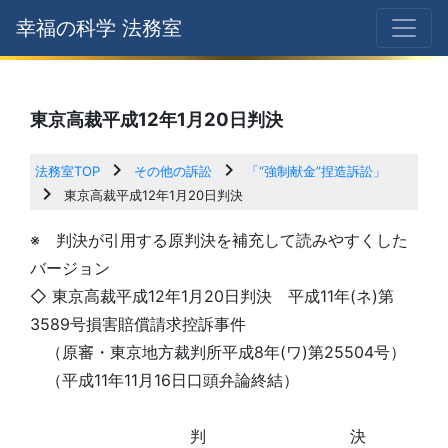
幸福の科学 法務室
東京高裁平成12年1月20日判決
chevron_right
chevron_right
法務室TOP
その他の訴訟
「“強制献金”捏造訴訟」
chevron_right
東京高裁平成12年1月20日判決
※ 判決が引用する原判決を補充して読みやすくした
バージョン
◇ 東京高裁平成12年1月20日判決 平成11年(ネ)第
3589号損害賠償請求控訴事件
（原審・東京地方裁判所平成8年(ワ)第25504号）
（平成11年11月16日口頭弁論終結）
判 決