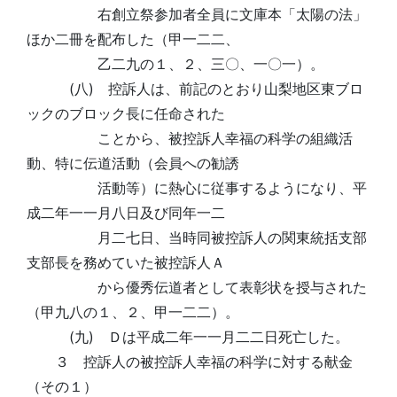
右創立祭参加者全員に文庫本「太陽の法」
ほか二冊を配布した（甲一二二、
乙二九の１、２、三〇、一〇一）。
(八) 控訴人は、前記のとおり山梨地区東ブロ
ックのブロック長に任命された
ことから、被控訴人幸福の科学の組織活
動、特に伝道活動（会員への勧誘
活動等）に熱心に従事するようになり、平
成二年一一月八日及び同年一二
月二七日、当時同被控訴人の関東統括支部
支部長を務めていた被控訴人Ａ
から優秀伝道者として表彰状を授与された
（甲九八の１、２、甲一二二）。
(九) Ｄは平成二年一一月二二日死亡した。
３ 控訴人の被控訴人幸福の科学に対する献金
（その１）