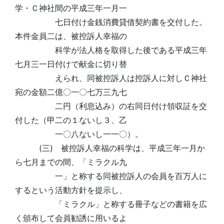
学・Ｃ神社間の平成三年一月一
七日付け金銭消費貸借契約書を交付した。
本件金員二は、被控訴人幸福の
科学が法人格を取得した後である平成三年
七月三一日付けで献金に切り替
えられ、同被控訴人は控訴人に対しＣ神社
宛の金額二億〇一〇七万三九七
二円（利息込み）の右同日付け領収証を交
付した（甲二の１ないし３、乙
一〇八ないし一一〇）。
(三) 被控訴人幸福の科学は、平成三年一月か
ら七月までの間、「ミラクル九
一」と称する同被控訴人の会員を百万人に
するという活動方針を提示し、
「ミラクル」と称する冊子などの書籍を広
く頒布して会員勧誘に用いるよ